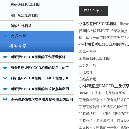
科研级EMCCD相机
产品介绍：
进口短波红外相机
小体积监控EMCCD相机
由Rapt
短波红外相机
行间帧转移 EMCCD 传感器特点
更多分类
机。这是一款可以应用于政府大
小体积监控EMCCD相机
特
相关文章
①高分辨率
科研级EMCCD相机的工作原理解析
②黑白
EMCCD
相机
③分外小巧
有关科研级EMCCD相机的特点，你了解多少？
⑤低功耗
科研级EMCCD相机，EMCC相较于ICCD技术来说具有哪些优势？
⑥结实耐用
小体积监控EMCCD
主要优
科研级EMCCD相机的技术特点与应用领域
①
EMCCD
技术：高灵敏度图像（
高光谱成像技术在薄膜厚度检测上的应用
②无像增强器：在所有光线条件
③行间帧转移：不需要机械快门
④超低功耗：（
<5W
）理想的
OE
⑤超小巧：易于集成到手持设备
⑤无风扇：理想的一体化和离散