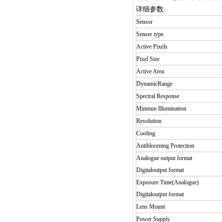
详细参数
Sensor
Senser type
Active Pixels
Pixel Size
Active Area
DynamicRange
Spectral Response
Minmun Illumination
Resolution
Cooling
Antiblooming Protection
Analogue output format
Digitaloutput format
Exposure Time(Analogue)
Digitaloutput format
Lens Mount
Power Supply