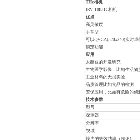
THz相机
IRV-T0831C相机
优点
高灵敏度
手掌型
可以
QVGA(320x240)
实时成
锁定功能
应用
太赫兹的开发研究
生物医学影像，比如生活物
工业材料的无损实验
品质管理比如食品的检测
安保应用，比如有危险的侦
技术参数
型号
探测器
分辨率
视域
噪声的等效功率（NEP）