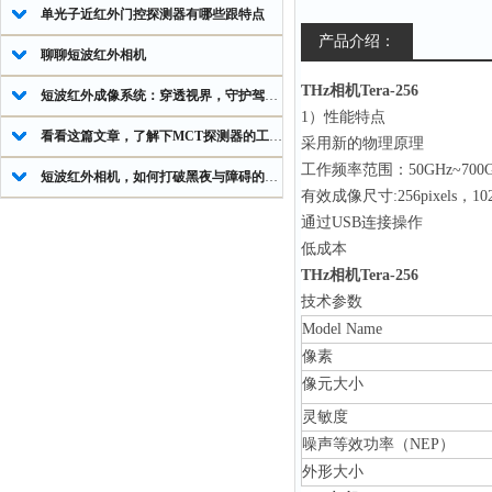
单光子近红外门控探测器有哪些跟特点
产品介绍：
聊聊短波红外相机
THz相机Tera-256
短波红外成像系统：穿透视界，守护驾驶安全
1）性能特点
看看这篇文章，了解下MCT探测器的工作原理
采用新的物理原理
工作频率范围：
50GHz~700
短波红外相机，如何打破黑夜与障碍的成像壁垒
有效成像尺寸
:256pixels
，
10
通过
USB
连接操作
低成本
THz相机Tera-256
技术参数
Model Name
像素
像元大小
灵敏度
噪声等效功率（
NEP
）
外形大小