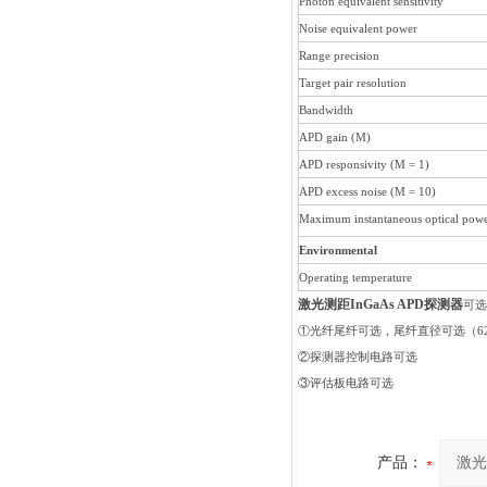
Photon equivalent sensitivity
Noise equivalent power
Range precision
Target pair resolution
Bandwidth
APD gain (M)
APD responsivity (M = 1)
APD excess noise (M = 10)
Maximum instantaneous optical pow
Environmental
Operating temperature
激光测距InGaAs APD探测器
可选
①
光纤尾纤可选，尾纤直径可选（
6
②
探测器控制电路可选
③
评估板电路可选
产品：