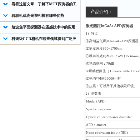
看看这篇文章，了解下MCT探测器的工作原理
产品介绍：
聊聊机载高光谱相机有哪些优势
激光测距InGaAs APD探测器
短波焦平面探测器在遥感技术中的应用
1
）特点
科研级CCD相机在哪些领域得到广泛应用？
①
高增益低噪声
InGaAs APD
探测器
②
响应波段
950~1700nm
③
噪声等效功率
< 0.2 nW (1534-nm; 
④
动态范围：
70dB
⑤
可编程阈值（
Time-variable Thre
⑥
平均*时间
85000
小时
⑦
抗震：可以用于其他极限环境。
2
）参数表
Model (APD)
Spectral response
Optical collection-area diameter
APD diameter
Noise equivalent input (NEI)