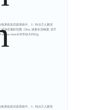
或光电系统及武器系统中。1）特点①人眼安
J/750uJ 可选②测距范围: 23km, 或更长③精度: 优于
llion shots⑥非常轻大约92g
或光电系统及武器系统中。1）特点①人眼安