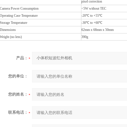
pixel correction
Camera Power Consumption
<5W without TEC
Operating Case Temperature
-20
℃ to +55℃
Storage Temperature
-30
℃ to +60℃
Dimensions
62mm x 68mm x 50mm
Weight (no lens)
390g
产品：
您的单位：
您的姓名：
联系电话：