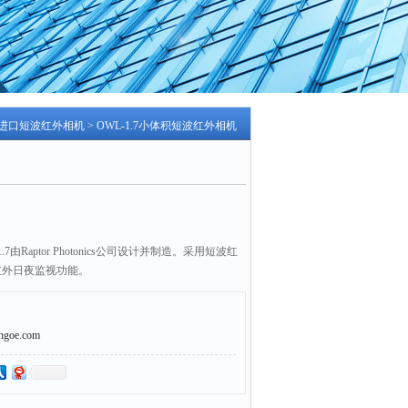
进口短波红外相机
> OWL-1.7小体积短波红外相机
由Raptor Photonics公司设计并制造。采用短波红
红外日夜监视功能。
平面传感器，可提供的像素分辨率是320×256，像
oe.com