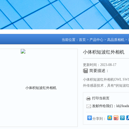
当前位置：
首页
>
产品中心
>
高品质相机
>
小体积短波红外相机
更新时间：2023-08-17
简要描述：
小体积短波红外相机OWL SW1.7
外传感器技术，具有*的短波
这款相机具备高灵敏度铟镓砷焦
素间距是30um×30um。
打印当前页
发邮件给我们：ld@leading
分享到：