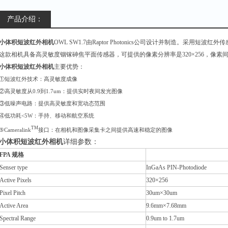
产品介绍：
小体积短波红外相机
OWL SW1.7由Raptor Photonics公司设计并制造。采用
这款相机具备高灵敏度铟镓砷焦平面传感器，可提供的像素分辨率是320×256，像素间距是
小体积短波红外相机
主要优势：
①
短波红外技术：高灵敏度成像
②
高灵敏度从
0.9
到
1.7um
：提供实时夜间发光图像
③
低噪声电路：提供高灵敏度和宽动态范围
④
低功耗
<5W
：手持、移动和航空系统
TM
⑤
Cameralink
接口：在相机和图像采集卡之间提供高速和稳定的图像
小体积短波红外相机
详细参数：
FPA
规格
Senser type
InGaAs PIN-Photodiode
Active Pixels
320
×256
Pixel Pitch
30um
×30um
Active Area
9.6mm
×7.68mm
Spectral Range
0.9um to 1.7um