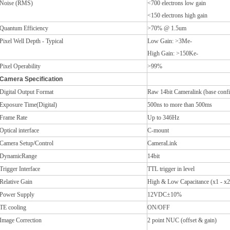
Noise (RMS)
<700 electrons low gain
<150 electrons high gain
Quantum Efficiency
>70% @ 1.5um
Pixel Well Depth - Typical
Low Gain: >3Me-
High Gain: >150Ke-
Pixel Operability
>99%
Camera Specification
Digital Output Format
Raw 14bit Cameralink (base confi
Exposure Time(Digital)
500ns to more than 500ms
Frame Rate
Up to 346Hz
Optical interface
C-mount
Camera Setup/Control
CameraLink
DynamicRange
14bit
Trigger Interface
TTL trigger in level
Relative Gain
High & Low Capacitance (x1 - x2
Power Supply
12VDC
±10%
TE cooling
ON/OFF
Image Correction
2 point NUC (offset & gain)