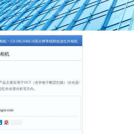
相机
> LD-HK2048L10高分辨率线阵短波红外相机
相机
品主要应用于OCT（光学相干断层扫描）/分光器/
/近红外光谱分析等方向。
oe.com