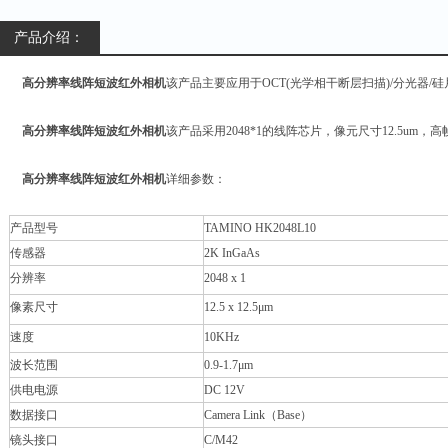
产品介绍：
高分辨率线阵短波红外相机
该产品主要应用于OCT(光学相干断层扫描)/分光器/
高分辨率线阵短波红外相机
该产品采用2048*1的线阵芯片，像元尺寸12.5um，高
高分辨率线阵短波红外相机
详细参数：
产品型号
TAMINO HK2048L10
传感器
2K InGaAs
分辨率
2048 x 1
像素尺寸
12.5 x 12.5μm
速度
10KHz
波长范围
0.9-1.7μm
供电电源
DC 12V
数据接口
Camera Link（Base）
镜头接口
C/M42