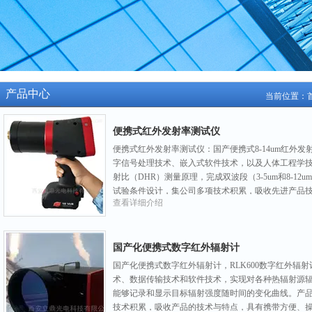
产品中心
当前位置：
便携式红外发射率测试仪
便携式红外发射率测试仪：国产便携式8-14um红外
字信号处理技术、嵌入式软件技术，以及人体工程学
射比（DHR）测量原理，完成双波段（3-5um和8-1
试验条件设计，集公司多项技术积累，吸收先进产品
查看详细介绍
点，测量结果保存在SD卡中。
国产化便携式数字红外辐射计
国产化便携式数字红外辐射计，RLK600数字红外辐
术、数据传输技术和软件技术，实现对各种热辐射源辐
能够记录和显示目标辐射强度随时间的变化曲线。产
技术积累，吸收产品的技术与特点，具有携带方便、操