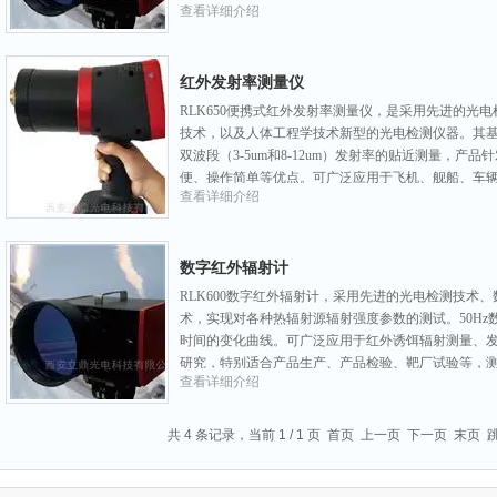
查看详细介绍
点。
红外发射率测量仪
RLK650便携式红外发射率测量仪，是采用先进的光
技术，以及人体工程学技术新型的光电检测仪器。其基
双波段（3-5um和8-12um）发射率的贴近测量，
便、操作简单等优点。可广泛应用于飞机、舰船、车
查看详细介绍
数字红外辐射计
RLK600数字红外辐射计，采用先进的光电检测技术
术，实现对各种热辐射源辐射强度参数的测试。50H
时间的变化曲线。可广泛应用于红外诱饵辐射测量、
研究，特别适合产品生产、产品检验、靶厂试验等，
查看详细介绍
红外诱饵、红外弹标、火燃烧等。
共 4 条记录，当前 1 / 1 页 首页 上一页 下一页 末页