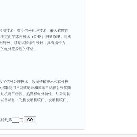
电检测技术、数字信号处理技术、嵌入式软件
于定向半球反射比（DHR）测量原理，完成
产品针对野外、移动试验条件设计，具有携带方
辆的红外隐身性的评估。
、数字信号处理技术、数据传输技术和软件技
z数据率使用户能够记录和显示目标辐射强度随
发动机尾气特性、热目标红外特性、红外对抗
测试目标如：飞机发动机喷口、发动机喷口、
 跳转到第
页