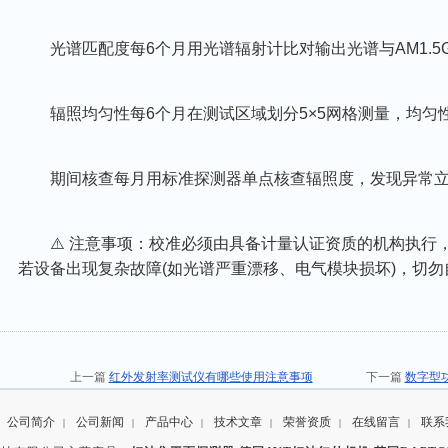
光谱匹配度‌每6个月用光谱辐射计比对输出光谱与AM1.5
辐照均匀性‌每6个月在测试区域划分5×5网格测量，均匀性
期间核查‌每月用标准探测器单点核查辐照度，发现异常立
⚠️ ‌注意事项‌：校准必须由具备计量认证资质的机构执行
若设备出现复杂故障(如光谱严重漂移、电气模块损坏)，切
上一篇
红外发射率测试仪有哪些使用注意事项
下一篇
数字型
公司简介
公司新闻
产品中心
技术文章
荣誉资质
在线留言
联系
|
|
|
|
|
|