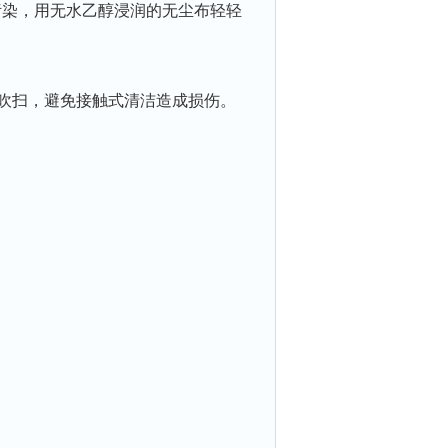
，用‌无水乙醇浸润的无尘布‌轻轻
吹扫，避免接触式清洁造成损伤。
。