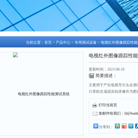
当前位置：
首页
>
产品中心
>
专用测试设备
>
电视红外图像跟踪性能
电视红外图像跟踪性能
更新时间：2023-08-18
简要描述：
主要用于产生电视导引头在测
计算机生成或实拍录像作为图
耦合系统对图像进行放大、准
标运动特性，作为导引头的模
打印当前页
成像导引头的参数和性能进行
发邮件给我们：ld@leading
度、作用距离、捕获概率等）
分享到：