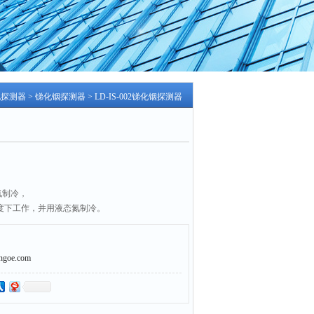
电探测器
>
锑化铟探测器
> LD-IS-002锑化铟探测器
氮制冷，
k温度下工作，并用液态氮制冷。
oe.com