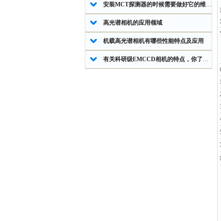
安装MCT探测器的时候需要做好它的维护保养工作
高光谱相机的应用领域
型号
Part 
机载高光谱相机有哪些性能特点及应用
有关科研级EMCCD相机的特点，你了解多少？
LD-IS-0
LD-IS-0
LD-IS-0
LD-IS-0
LD-IS-0
LD-IS-0
LD-IS-0
LD-IS-1