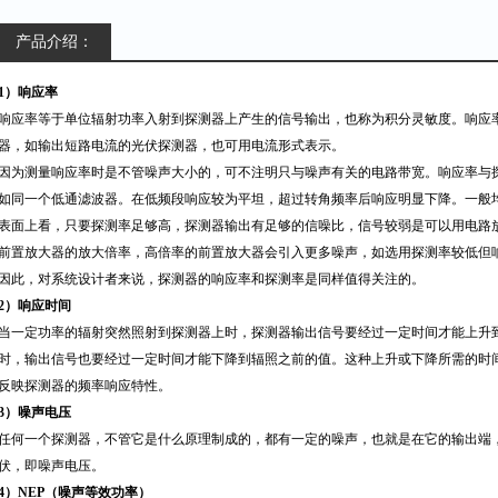
产品介绍：
1
）响应率
响应率等于单位辐射功率入射到探测器上产生的信号输出，也称为积分灵敏度。响应
器，如输出短路电流的光伏探测器，也可用电流形式表示。
因为测量响应率时是不管噪声大小的，可不注明只与噪声有关的电路带宽。响应率与
如同一个低通滤波器。在低频段响应较为平坦，超过转角频率后响应明显下降。一般
表面上看，只要探测率足够高，探测器输出有足够的信噪比，信号较弱是可以用电路
前置放大器的放大倍率，高倍率的前置放大器会引入更多噪声，如选用探测率较低但
因此，对系统设计者来说，探测器的响应率和探测率是同样值得关注的。
2
）响应时间
当一定功率的辐射突然照射到探测器上时，探测器输出信号要经过一定时间才能上升
时，输出信号也要经过一定时间才能下降到辐照之前的值。这种上升或下降所需的时
反映探测器的频率响应特性。
3
）噪声电压
任何一个探测器，不管它是什么原理制成的，都有一定的噪声，也就是在它的输出端
伏，即噪声电压。
4
）
NEP
（噪声等效功率）