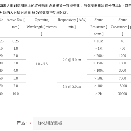
如果入射到探测器上的红外辐射通量按某一频率变化，当探测器输出信号电流
Is
（或
对应的入射辐射通量
称为等效噪声功率
NEP
。
No.
Active Dia. [
Operating
Responsivity [ A/W,
Shunt
Shunt
mm ]
Wavelength [ microns
min ]
Resistance [
Capacitance [
]
ohms ]
]
025
0.25
> 10M
40
10
1.0
> 1M
400
20
2.0
> 200k
1200
2.0 @ 5.0μm
30
3.0
> 150k
1800
1.0 – 5.5
40
4.0
> 100k
3000
50
5.0
> 50k
7000
70
7.0
> 10k
15000
1.8 @ 5.0μm
00
10.0
> 2k
30000
产品：