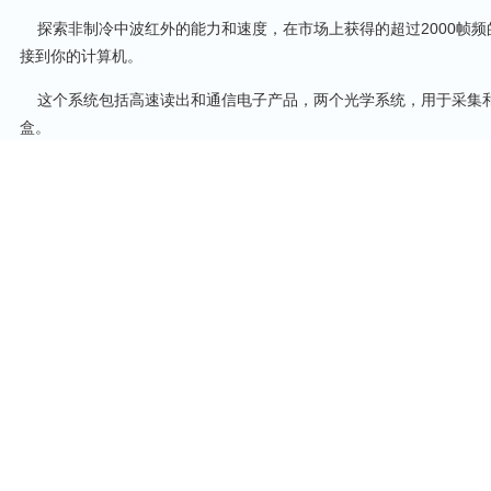
探索非制冷中波红外的能力和速度，在市场上获得的超过2000帧频
接到你的计算机。
这个系统包括高速读出和通信电子产品，两个光学系统，用于采集
盒。
即插即用。为快速开发而设计。
用于开发新的应用而设计的独立系统，通过简单方便的的方式；
基于 MATRIX 1024 CORE，包括机械封装, 光电, 采集以及可视化
在特定应用使用VPD PbSe探测的快速检测的方便系统；
可编程集成时间(> 7.36 microseconds)；
在使用集成时间7.36微秒时采集帧速为1,600 fps；
上一篇
短波红外的科普知识
下一篇
数字型功率计与功