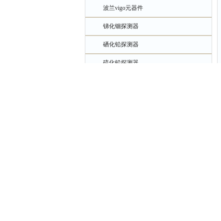
波兰vigo元器件
锑化铟探测器
硒化铅探测器
硫化铅探测器
铟镓砷探测器
锗探测器
硅探测器
碳化硅探测器
短波焦平面探测器
高品质相机
激光测距系列
通用测试测量仪器设备
专用测试设备