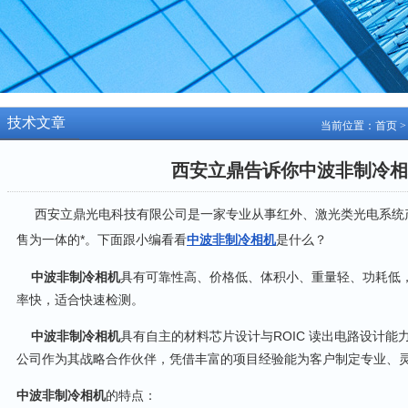
技术文章
当前位置：
首页
西安立鼎告诉你中波非制冷相
西安立鼎光电科技有限公司是一家专业从事红外、激光类光电系统
售为一体的*。下面跟小编看看
中波非制冷相机
是什么？
中波非制冷相机
具有可靠性高、价格低、体积小、重量轻、功耗低
率快，适合快速检测。
中波非制冷相机
具有自主的材料芯片设计与ROIC 读出电路设计
公司作为其战略合作伙伴，凭借丰富的项目经验能为客户制定专业、
中波非制冷相机
的特点：