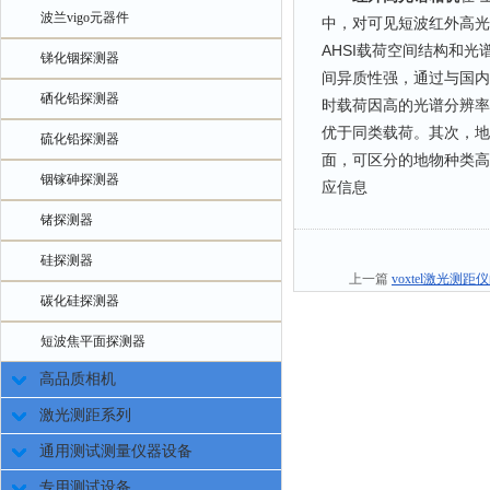
波兰vigo元器件
中，对可见短波红外高光
AHSI载荷空间结构和
锑化铟探测器
间异质性强，通过与国内
硒化铅探测器
时载荷因高的光谱分辨率
优于同类载荷。其次，地
硫化铅探测器
面，可区分的地物种类高
铟镓砷探测器
应信息
锗探测器
硅探测器
上一篇
voxtel激光
碳化硅探测器
短波焦平面探测器
高品质相机
激光测距系列
通用测试测量仪器设备
专用测试设备