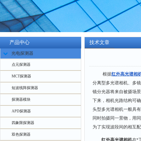
产品中心
技术文章
光电探测器
点元探测器
根据
红外高光谱相
MCT探测器
分离型多光谱相机、多镜
短波线阵探测器
镜分光器将来自被摄场景
探测器模块
下来，相机光路结构可确
头型多光谱相机一般具有
APD探测器
同时拍摄同一景物，用同
四象限探测器
为了实现波段间的相互配
双色探测器
红外高光谱相机
在*