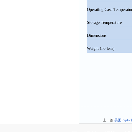
Operating Case Temperatu
Storage Temperature
Dimensions
Weight (no lens)
上一篇
英国Rapt