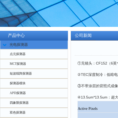
产品中心
公司新闻
光电探测器
点元探测器
①无镜头：CF152（6
MCT探测器
短波线阵探测器
②TEC深度制冷：低暗
探测器模块
③不带涂层的背照式成像
APD探测器
④13.5um*13.5u
四象限探测器
Active Pixels
双色探测器